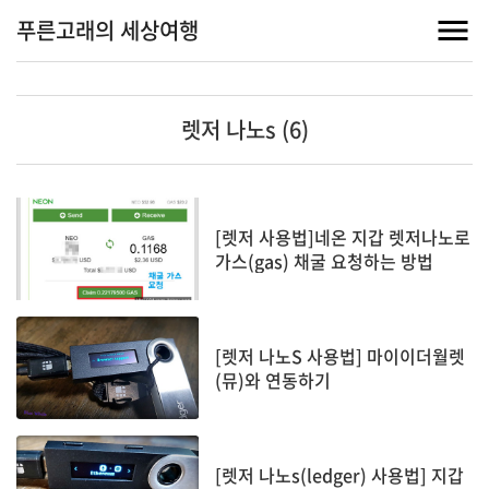
푸른고래의 세상여행
렛저 나노s (6)
[렛저 사용법]네온 지갑 렛저나노로
가스(gas) 채굴 요청하는 방법
[렛저 나노S 사용법] 마이이더월렛
(뮤)와 연동하기
[렛저 나노s(ledger) 사용법] 지갑