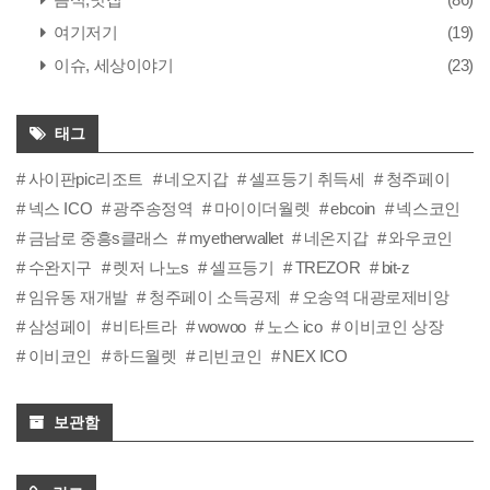
여기저기
(19)
이슈, 세상이야기
(23)
태그
사이판pic리조트
네오지갑
셀프등기 취득세
청주페이
넥스 ICO
광주송정역
마이이더월렛
ebcoin
넥스코인
금남로 중흥s클래스
myetherwallet
네온지갑
와우코인
수완지구
렛저 나노s
셀프등기
TREZOR
bit-z
임유동 재개발
청주페이 소득공제
오송역 대광로제비앙
삼성페이
비타트라
wowoo
노스 ico
이비코인 상장
이비코인
하드월렛
리빈코인
NEX ICO
보관함