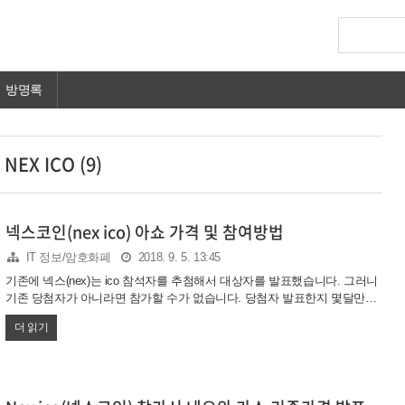
방명록
NEX ICO (9)
넥스코인(nex ico) 아쇼 가격 및 참여방법
IT 정보/암호화폐
2018. 9. 5. 13:45
기존에 넥스(nex)는 ico 참석자를 추첨해서 대상자를 발표했습니다. 그러니
기존 당첨자가 아니라면 참가할 수가 없습니다. 당첨자 발표한지 몇달만에
드디어 토큰 판매가 진행되었습니다. nex 는 네오기반이며 nep-5 토큰입니
더 읽기
다. 참고하세요. 1차가 드디어 오픈했네요 기간은 9.3~9.7일 5일간입니다.
최대 참여는 1천불까지 입니다. neonexchange 사이트 가보면 참여 버튼이
생겼네요 본인이 당첨자라면 N suite에 접속시 좌측에 초록색 별이 보이실
겁니다. 이게 안 보이시면 참여가 안되는걸로 확인하시면 되겠네요 어제 찍
은거라 3일남았는데요 현재 수요일이니 시간이 더 지나갔을 겁니다.