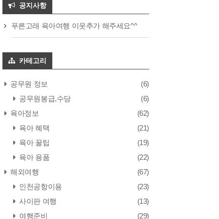
공지사항
푸른고래 육아여행 이웃추가 해주세요^^
카테고리
공무원 정보
(6)
공무원봉급,수당
(6)
육아정보
(62)
육아 혜택
(21)
육아 꿀팁
(19)
육아 용품
(22)
해외여행
(67)
인천공항이용
(23)
사이판 여행
(13)
여행준비
(29)