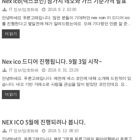
Nex ico(넥스코인) 참가시 네오와 가스 기준가격 발표
contribute 클릭하시면 투자가 진행됩니다. 참가자 주의사항 주의사항은 반
IT 정보/암호화폐
2018. 9. 2. 02:00
드시 짚고 넘어가세요 잘못하면 ..
안녕하세요 푸른고래입니다. 많은 분들이 기대하던 nex coin 이 드디어 ico
를 진행한다고 몇일전에 제가 알려드렸는데요. 오래 기다렸던 만큼 잘 준비
하셔서 참가하시기 바랍니다. 당첨자분들도 정말 이거 언제 진행되느냐면
더 읽기
서 엄청 불만도 많으셨을텐데요. 어쨌뜬 잘 진행하고 있다는 증거가 될 수
도 있으니 맘이 놓이네요. [이전글] ○ Nex ico 드디어 진행됩니다. 9월 3일
시작~ 저번글에서 언급은 했었는데요. 아쇼는 네오코인이나 가스코인으로
진행됩니다. 기존 많은 코인들이 이더리움으로 진행했는데요. 넥스는 네오
기반이니까요. 넥스 1차 최대 참가 가능금액은 1,000달러입니다. 이걸 네오
Nex ico 드디어 진행됩니다. 9월 3일 시작~
코인으로 받는건데요. 네오 코인 가격 기준을 정해야 몇개를 보낼지 계산이
IT 정보/암호화폐
2018. 8. 31. 23:29
가능하겠죠? 오늘 넥스트위터에서 이 기준을 ..
안녕하세요. 푸른고래입니다. 예전에 넥스 코인에 대해 소개해 드린적이 있
습니다. 네오 기반 거래소로 사람들 관심을 많이 받았던 코인인데요. 요즘
이 분야가 많이 관심이 떨어지면서 이 ico가 어떻게 진행될지 궁금합니다.
더 읽기
넥스는 아시다시피 참가자를 추첨방식으로 뽑았습니다. 즉 사고싶어도 당
첨되지 않았다면 구매하실수가 없는데요. 관련 내용은 이전글을 참고하시
면 될 것 같습니다. ○ nex ico 탈중앙화 거래소 코인 2차 kyc 진행중 오늘은
드디어 기다리고 기다렸던 ico 진행 소식입니다. 몇달간 진행되지 않고 참
여자들의 속을 많이 태웠는데요. 드디어 일정이 발표가 되었습니다. 짜잔~
NEX ICO 5월에 진행되려나 봅니다.
라운드1이 바로 9월3일부터 시작됩니다. 5일간 진행되는데요. 9월7일 금요
IT 정보/암호화폐
2018. 5. 12. 08:10
일까지 입니다. 이건 선착순이 아니기 때문에 당..
안녕하세요. 푸른고래입니다. 블로그명을 푸른고래의 육아여행에서 푸른고