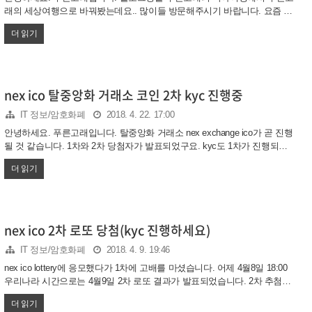
래의 세상여행으로 바꿔봤는데요.. 많이들 방문해주시기 바랍니다. 요즘 제
가 매일 체크하는 것 중 하나가 바로 NEX ICO 일정입니다. 4월달에 진행하
더 읽기
기로 되어있었는데 계속 밀리는 느낌이네요. 아직까지 일정발표가 안되었
습니다. 아시다시피 이 ICO 기다리시는 분들이 많으셨을텐데요. NEX는
NEONEXCHANGE로 네오기반 탈중앙화거래소 입니다 요즘 제로엑스도 잘
나가던데 넥스도 기대해 볼만한 것 같네요 넥스 아쇼 진행 계획 최소 25000
명이 이 토큰세일을 기다리고 있습니다. 넥스는 추첨으로 이만오천명을 발
nex ico 탈중앙화 거래소 코인 2차 kyc 진행중
표했는데요. 그들이 진행한 KYC만도 만만치 않을 겁니다. 홈페이지에 토큰
IT 정보/암호화폐
2018. 4. 22. 17:00
세일일정도 수정되어 있습니다. 2차 당첨자들 KYC가 30..
안녕하세요. 푸른고래입니다. 탈중앙화 거래소 nex exchange ico가 곧 진행
될 것 같습니다. 1차와 2차 당첨자가 발표되었구요. kyc도 1차가 진행되고
완료되었습니다. 그 뒤 언제 ico가 진행될지 목 빠지게 기다리시는 분들이
더 읽기
많네요. 2차 당첨자들은 kyc등록이 4월14일날 마감되었는데요. 그 이후 진
행된 건 없습니다. 그런데 오늘 다시 확인해보니 2차까지 참석할 사람들 여
권 및 사진제출이 시작되었네요 nex ico 등록 이 절차는 1000불만 참여하실
분들은 안하셔도 될 것 같습니다. 그 다음 ico가 진행될지 모르겠지만 추가
참여를 원하시는 분들은 하셔야겠죠? 일정표를 보면 4/21일부터 28일까지
nex ico 2차 로또 당첨(kyc 진행하세요)
두번째 ico에 참석하려는 사람들 대상으로 서류제출절차가 진행중입니다.
IT 정보/암호화폐
2018. 4. 9. 19:46
nex가 유명해서 ..
nex ico lottery에 응모했다가 1차에 고배를 마셨습니다. 어제 4월8일 18:00
우리나라 시간으로는 4월9일 2차 로또 결과가 발표되었습니다. 2차 추첨은
1차 당첨자 중 중도포기자? kyc를 안하거나..해서 제외된 사람들 자리를 대
더 읽기
신 할 사람을 뽑는 방식이었는데요. 혹시나 하는 마음에 계속 기다리고 있