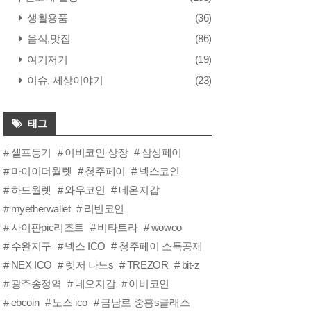
생활용품
(36)
음식,맛집
(86)
여기저기
(19)
이슈, 세상이야기
(23)
태그
셀프등기
이비코인 상장
삼성페이
마이이더월렛
청주페이
넥스코인
하드월렛
와우코인
네온지갑
myetherwallet
리빈코인
사이판pic리조트
비타트라
wowoo
수완지구
넥스 ICO
청주페이 소득공제
NEX ICO
렛저 나노s
TREZOR
bit-z
광주송정역
네오지갑
이비코인
ebcoin
노스 ico
금남로 중흥s클래스