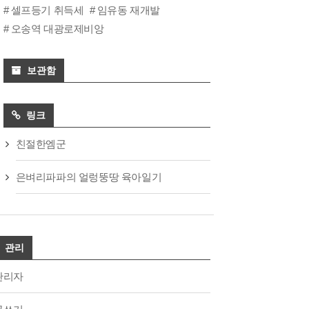
셀프등기 취득세
임유동 재개발
오송역 대광로제비앙
보관함
링크
친절한엠군
은벼리파파의 얼렁뚱땅 육아일기
관리
관리자