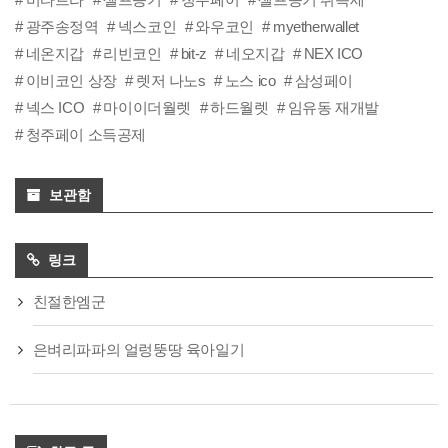
광주송정역
넥스코인
와우코인
myetherwallet
네온지갑
리빈코인
bit-z
네오지갑
NEX ICO
이비코인 상장
렛저 나노s
노스 ico
삼성페이
넥스 ICO
마이이더월렛
하드월렛
임유동 재개발
청주페이 소득공제
보관함
링크
친절한엠군
은벼리파파의 얼렁뚱땅 육아일기