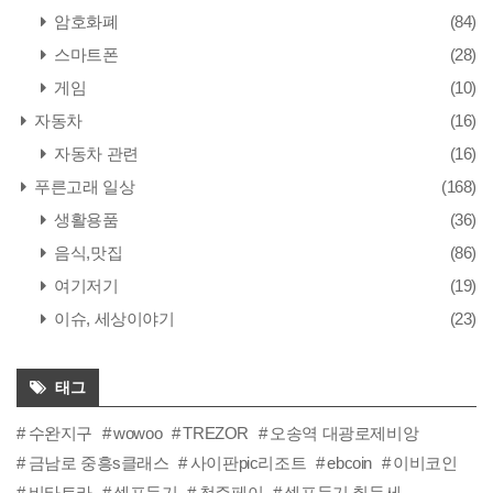
암호화폐
(84)
스마트폰
(28)
게임
(10)
자동차
(16)
자동차 관련
(16)
푸른고래 일상
(168)
생활용품
(36)
음식,맛집
(86)
여기저기
(19)
이슈, 세상이야기
(23)
태그
수완지구
wowoo
TREZOR
오송역 대광로제비앙
금남로 중흥s클래스
사이판pic리조트
ebcoin
이비코인
비타트라
셀프등기
청주페이
셀프등기 취득세