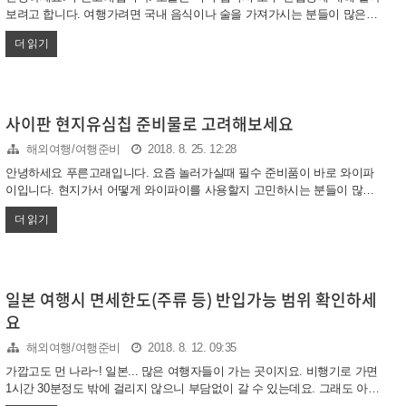
보려고 합니다. 여행가려면 국내 음식이나 술을 가져가시는 분들이 많은데
업을 시작..
요. 적당한 양을 알고 가져가시는게 좋겠습니다. 미국 주류 반입에 대해서
더 읽기
미국 세관에서 허용하는 술의 용량은 1인당 1리터입니다. 또 여행자가 반드
시 21세 이상이어야 합니다. 미성년자가 지인에게 선물로 술을 가져가는 것
도 금지됩니다. 양이 법적 허용기준을 초과하면 세금을 내야할수도 있습니
다. 세금은 입항지에 따라 달라질 수 있어 정확한 금액은 말씀드리기가 어
렵네요. 또 본토와 다른 지방이 다른 기준이 적용되기도 합니다. 사이판도
사이판 현지유심칩 준비물로 고려해보세요
미국령이긴 하지만 다른 기준이 적용됩니다. 사이판은 북마리아나제도라고
해외여행/여행준비
2018. 8. 25. 12:28
불리는데요. 1.5 US 갤런이 허용된다고 하네요 그런데 1.5갤런..
안녕하세요 푸른고래입니다. 요즘 놀러가실때 필수 준비품이 바로 와이파
이입니다. 현지가서 어떻게 와이파이를 사용할지 고민하시는 분들이 많은
데요. 사이판 여행에서도 마찬가지 입니다. 사이판에서도 와이파이를 쓰려
더 읽기
면 별도의 유심칩을 준비하시는게 좋은데요. 리조트에서 제공되는 공공무
료와이파이는 너무 느려서 인내심이 필요하거든요. 그래서 최근 서핑하다
발견한 유심칩을 알려드립니다. 현지가면 다양한 제품이 있을것으로 보이
는데요. 이 제품도 아마 리조트 등에서 판매를 하는 것같습니다. 또 여행사
를 통해서 공항에서 바로 수령도 가능하다고 하네요. 유심칩 구매시 주의할
일본 여행시 면세한도(주류 등) 반입가능 범위 확인하세
점은 반드시 본인 기계와 호환이 되는지 확인하셔야 한다는 겁니다. 위 그
요
림처럼 사이즈가 다른 경우 어댑터 등을 이용하셔야 하구요. 또 나중에 칩
을 제거하기 ..
해외여행/여행준비
2018. 8. 12. 09:35
가깝고도 먼 나라~! 일본... 많은 여행자들이 가는 곳이지요. 비행기로 가면
1시간 30분정도 밖에 걸리지 않으니 부담없이 갈 수 있는데요. 그래도 아직
일본은 낯설기만 합니다. 이번 포스팅에서는 일본 입국시 면세범위에 대해