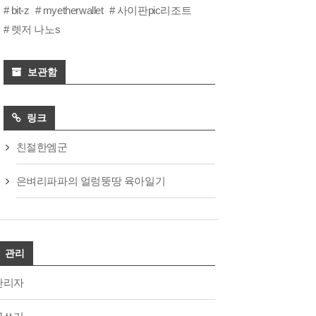
bit-z
myetherwallet
사이판pic리조트
렛저 나노s
보관함
링크
친절한엠군
은벼리파파의 얼렁뚱땅 육아일기
관리
관리자