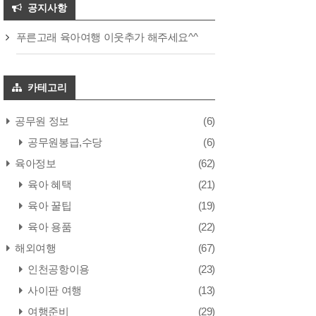
공지사항
푸른고래 육아여행 이웃추가 해주세요^^
카테고리
공무원 정보
(6)
공무원봉급,수당
(6)
육아정보
(62)
육아 혜택
(21)
육아 꿀팁
(19)
육아 용품
(22)
해외여행
(67)
인천공항이용
(23)
사이판 여행
(13)
여행준비
(29)