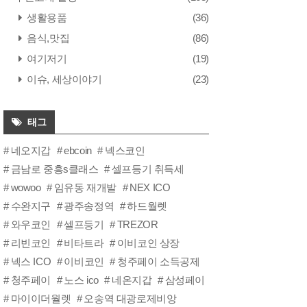
생활용품
(36)
음식,맛집
(86)
여기저기
(19)
이슈, 세상이야기
(23)
태그
네오지갑
ebcoin
넥스코인
금남로 중흥s클래스
셀프등기 취득세
wowoo
임유동 재개발
NEX ICO
수완지구
광주송정역
하드월렛
와우코인
셀프등기
TREZOR
리빈코인
비타트라
이비코인 상장
넥스 ICO
이비코인
청주페이 소득공제
청주페이
노스 ico
네온지갑
삼성페이
마이이더월렛
오송역 대광로제비앙