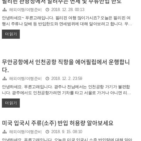
필리핀 관광청에서 알려주는 면세 및 주류반입 한도
자가용 이용이 어려우신 분들은 버스를 타야하는데요. 광주 유스퀘어에서
해외여행/여행준비
2018. 12. 28. 00:13
무안공항으로 가는 직행버스가 운영되고 있습니다. 그리고 무안공항에 새
벽에 ..
안녕하세요~ 푸른고래입니다. 필리핀 여행 많이가시죠? 오늘은 필리핀 여
행시 주류나 담배 등 반입한도와 면세범위에 대해 알아보려고 합니다. 우리
나라도 들어올때 가져올수 있는 물건과 수량이 정해져 있는데요. 외국도 마
더 읽기
찬가지 입니다. 그러니 어디가느냐에 따라 확실한 기준을 알고 가시는게 좋
습니다. 필리핀 관광청에서 확인한 바로는 면세한도가 1만페소입니다. 즉
어떤 물건이든 1만페소를 넘는 건 가져가면 세금이 부과된다는 것이죠. 단
아래 제품들은 개별적으로 규정이 적용됩니다. 우리나라와 비슷하네요. 의
외로 술을 가져갈수 있는 한도가 작네요. 술은 현지에서 사 드시는게 좋겠
무안공항에서 인천공항 직항을 에어필립에서 운행합니
습니다. ○ 담배 : 200개피 이하(1보루 이하) 가능, 전자담배 소지가능 ○ 술
다.
또는 와인 : 2병이하 가능(2병을 더한 것이 1리터를 넘..
해외여행/여행준비
2018. 12. 2. 23:59
안녕하세요. 푸른고래입니다. 광주나 전남에서는 인천공항 가기가 불편합
니다. 광주에서도 인천공항가려면 기차를 타고 서울로 가거나 아니면 리무
진 버스를 이용해야하는데요. 버스는 약 4시간, ktx를 타더라도 3시간은 이
더 읽기
동시간으로 써야 합니다. 그래서 비행기를 타고 싶어도 광주공항에서도 인
천공항 가는 직항편은 없었는데요. 광주에서 김포공항으로 간 뒤 공항철도
로 인천으로 가는수밖에없었습니다. 에어필립 인천공항 취항 그런데 최근
미국 입국시 주류(소주) 반입 허용량 알아보세요
에 에어필립이라는 항공사에서 무안- 인천공항 직항편을 운행한다고 하네
요. 에어필립이라고해서 검색해보니 이미 광주에서 서울까지 국내선을 운
해외여행/여행준비
2018. 9. 15. 08:10
항하는 저가 항공사인 것 같습니다. 비행기가 궁금해서 검색해보니 정말 소
안녕하세요. 푸른고래입니다. 오늘은 미국 입국시 소주 반입량에 대해 알아
형기를 운행합니다. 약 50명정도만 탈 수 있는 소형비행기라고 하네요. 사