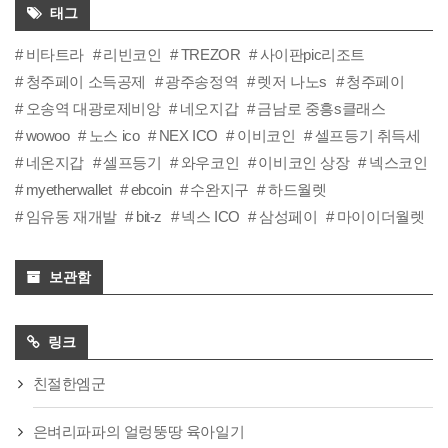
태그
비타트라
리빈코인
TREZOR
사이판pic리조트
청주페이 소득공제
광주송정역
렛저 나노s
청주페이
오송역 대광로제비앙
네오지갑
금남로 중흥s클래스
wowoo
노스 ico
NEX ICO
이비코인
셀프등기 취득세
네온지갑
셀프등기
와우코인
이비코인 상장
넥스코인
myetherwallet
ebcoin
수완지구
하드월렛
임유동 재개발
bit-z
넥스 ICO
삼성페이
마이이더월렛
보관함
링크
친절한엠군
은벼리파파의 얼렁뚱땅 육아일기