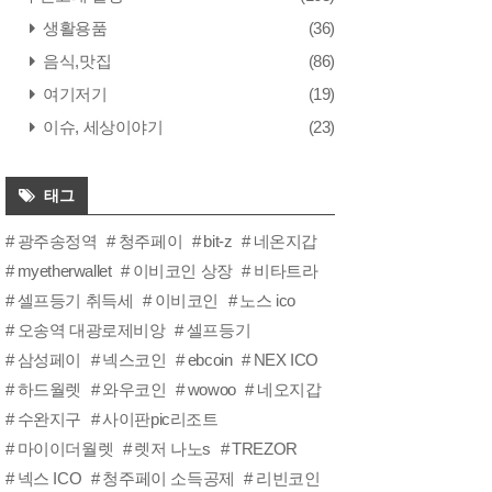
생활용품
(36)
음식,맛집
(86)
여기저기
(19)
이슈, 세상이야기
(23)
태그
광주송정역
청주페이
bit-z
네온지갑
myetherwallet
이비코인 상장
비타트라
셀프등기 취득세
이비코인
노스 ico
오송역 대광로제비앙
셀프등기
삼성페이
넥스코인
ebcoin
NEX ICO
하드월렛
와우코인
wowoo
네오지갑
수완지구
사이판pic리조트
마이이더월렛
렛저 나노s
TREZOR
넥스 ICO
청주페이 소득공제
리빈코인