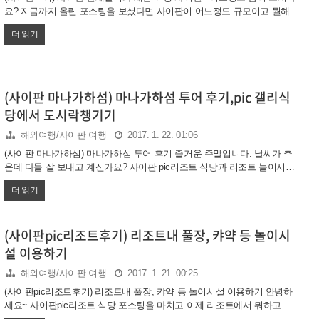
요? 지금까지 올린 포스팅을 보셨다면 사이판이 어느정도 규모이고 뭘해야
할지 등이 감이 오실 것 같은데요.. 이번포스팅은 사이판 본섬 투어를 간략
더 읽기
하게 올리도록하겠습니다. 아시다시피 사이판 정말 작은 섬입니다. 사이판
투어라고 할 것도 사실 별로 없겠네요 크게 관광지로 내세우는 곳이 세군데
정도 밖에 없습니다. 첫번째 만세절벽, 두번째 새섬(bird island), 세번째 일본
군사령부? 세번째는 생략하기로 하구요 사이판 패키지, 아니면 자유여행 오
셨다는 분들이 한번은 가신다는 만세절벽과 새섬에 대해서 알려드리려고
(사이판 마나가하섬) 마나가하섬 투어 후기,pic 갤리식
합니다. 먼저 만세절벽입니다. 만세절벽은 pic사이판리조트로부터 차로 32
당에서 도시락챙기기
분걸립니다. 사이판 섬 북쪽 끝입니다. 우리숙소가 pi..
해외여행/사이판 여행
2017. 1. 22. 01:06
(사이판 마나가하섬) 마나가하섬 투어 후기 즐거운 주말입니다. 날씨가 추
운데 다들 잘 보내고 계신가요? 사이판 pic리조트 식당과 리조트 놀이시설
포스팅은 잘 보셨나요? 사이판 pic리조트 가실분들은 한번씩 보고 가시면
더 읽기
도움이 되실거라고 믿습니다. 오늘은 사이판의 보석 사이판마나가하섬에
대해서 포스팅하려고 해요 들어보셨나요? 사이판가서 마나가하섬에 안가
보면 사이판에 간 게 아니다?라는 말을요. 저도 가기전에는 마나가하섬이
(사이판pic리조트후기) 리조트내 풀장, 캬약 등 놀이시
도대체 뭔데? 이런 생각이 있었는데요 갔다오니.. 사이판 마나가하섬은 사
이판 간 사람들 필수코스가 맞구나. 이런 생각이 들더라구요 왜냐하면 pic
설 이용하기
리조트 비치에서는 느낄수 없는 깨끗함, 모래의 부드러움, 물이 깨끗함! 이
해외여행/사이판 여행
2017. 1. 21. 00:25
있었기 때문입니다. 그렇다고 pic리조트 비치가 안좋다는게 아니구요..
(사이판pic리조트후기) 리조트내 풀장, 캬약 등 놀이시설 이용하기 안녕하
세요~ 사이판pic리조트 식당 포스팅을 마치고 이제 리조트에서 뭐하고 노
는지 알려드리도록 하겠습니다. 혹시 식당 포스팅 안보신 분들 계신가요?