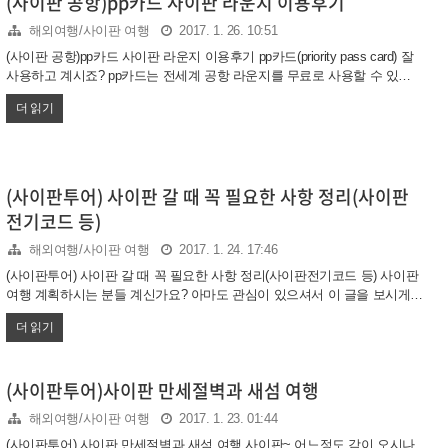
(사이판 공항)pp카드 사이판 라운지 이용후기
하신 분들은 이게 얼마나 좋은지 아실겁니다. 그럼 사이판에 왔으니 뭐라도
해외여행/사이판 여행
2017. 1. 26. 10:51
하나 사갈까? 하시는 분들은 리조트 매점을 이용하시면 됩니..
(사이판 공항)pp카드 사이판 라운지 이용후기 pp카드(priority pass card) 잘
사용하고 계시죠? pp카드는 전세계 공항 라운지를 무료로 사용할 수 있는
멤버쉽 카드 입니다. 그럼 pp카드 쓰려면 어떻게 해야할까요? 카드마다 달
더 읽기
라서 말씀드리기가 어렵네요. 매월 실적이 있어야 하는 카드도 있고 연회비
만 내면 실적없이 무제한 이용가능한 다이아몬드 카드도 있습니다. 하나시
그니처카드와 다이아몬드카드 pp카드 사용법을 알아보실 분은 아래 링크를
확인해주세요 하나시그니처카드 라운지카드(pp card) 추가발급 기업 다이
아몬드 카드 막차 발급 후기 그럼 오늘 포스팅에서는 사이판 공항에서 라운
(사이판투어) 사이판 갈 때 꼭 필요한 사항 정리(사이판
지를 이용한 후기를 작성하도록 하겠습니다. 사이판에서 푹 쉬고 놀고 마지
전기코드 등)
막 날에 체크아웃이 저녘 12시.. 애들은..
해외여행/사이판 여행
2017. 1. 24. 17:46
(사이판투어) 사이판 갈 때 꼭 필요한 사항 정리(사이판전기코드 등) 사이판
여행 계획하시는 분들 계신가요? 아마도 관심이 있으셔서 이 글을 보시게
될 것 같습니다. 사이판 여행 다녀와서 생각해보니 몇가지 사항을 가기전에
더 읽기
챙기시면 좋을 것 같아서 이렇게 정리해 보려고 합니다. 1. 전기코드 - 사이
판은 110V 사용합니다. 우리나라는 220V죠 요즘 가전제품이 거의 다 프리
볼트이기때문에 핸드폰충전기 등은 그냥 사용가능합니다. 다만 돼지코가
(사이판투어)사이판 만세절벽과 새섬 여행
꼭 있어야겠죠? 아래 사진처럼 생긴 돼지코가 있으면 좋구요 아니면 여러가
지 전압에 다 맞춰주는 범용어댑터를 준비하세요 패키지 가면 서비스로 하
해외여행/사이판 여행
2017. 1. 23. 01:44
나씩 주기도 합니다. 확인해보세요 PIC리조트의 경우 방에 전기코드가 두
(사이판투어) 사이판 만세절벽과 새섬 여행 사이판~ 어느정도 감이 오시나
군데에 있었던 것 같아요 총 4개 꼽을수 있죠.. 전자제..