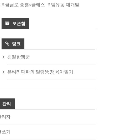
금남로 중흥s클래스
임유동 재개발
보관함
링크
친절한엠군
은벼리파파의 얼렁뚱땅 육아일기
관리
관리자
글쓰기