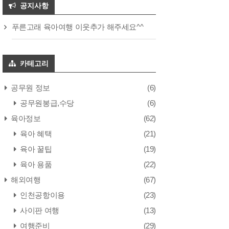
공지사항
푸른고래 육아여행 이웃추가 해주세요^^
카테고리
공무원 정보
(6)
공무원봉급,수당
(6)
육아정보
(62)
육아 혜택
(21)
육아 꿀팁
(19)
육아 용품
(22)
해외여행
(67)
인천공항이용
(23)
사이판 여행
(13)
여행준비
(29)