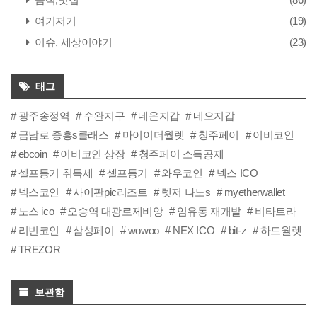
여기저기
(19)
이슈, 세상이야기
(23)
태그
광주송정역
수완지구
네온지갑
네오지갑
금남로 중흥s클래스
마이이더월렛
청주페이
이비코인
ebcoin
이비코인 상장
청주페이 소득공제
셀프등기 취득세
셀프등기
와우코인
넥스 ICO
넥스코인
사이판pic리조트
렛저 나노s
myetherwallet
노스 ico
오송역 대광로제비앙
임유동 재개발
비타트라
리빈코인
삼성페이
wowoo
NEX ICO
bit-z
하드월렛
TREZOR
보관함