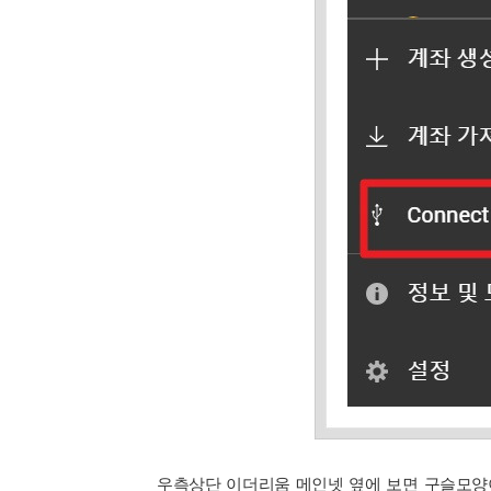
우측상단 이더리움 메인넷 옆에 보면 구슬모양이