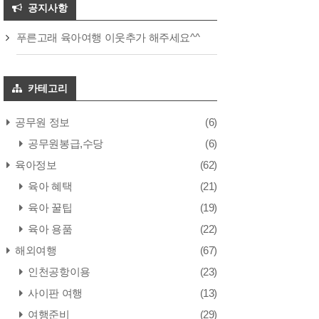
공지사항
푸른고래 육아여행 이웃추가 해주세요^^
카테고리
공무원 정보
(6)
공무원봉급,수당
(6)
육아정보
(62)
육아 혜택
(21)
육아 꿀팁
(19)
육아 용품
(22)
해외여행
(67)
인천공항이용
(23)
사이판 여행
(13)
여행준비
(29)