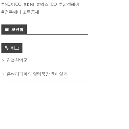
NEX ICO
bit-z
넥스 ICO
삼성페이
청주페이 소득공제
보관함
링크
친절한엠군
은벼리파파의 얼렁뚱땅 육아일기