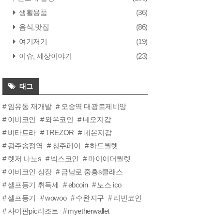
생활용품
(36)
음식,맛집
(86)
여기저기
(19)
이슈, 세상이야기
(23)
태그
임유동 재개발
오송역 대광로제비앙
이비코인
와우코인
네오지갑
비타트라
TREZOR
네온지갑
광주송정역
청주페이
하드월렛
렛저 나노s
넥스코인
마이이더월렛
이비코인 상장
금남로 중흥s클래스
셀프등기 취득세
ebcoin
노스 ico
셀프등기
wowoo
수완지구
리빈코인
사이판pic리조트
myetherwallet