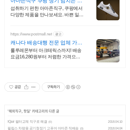
아마존직구 쿠팡 생기 넘치는 하
루 활력을
섭취하기 편한 아마존직구, 쿠팡에서
다양한 제품을 만나보세요. 바쁜 일상,
간편하게 건강을 챙기고 싶다면 로켓
배송으로 받아보세요.
https://www.postmall.net
광고
캐나다 배송대행 전문 업체 가입
만 해도 천원 쿠폰 지급
룰루레몬부터 아크테릭스까지! 배송
요금16,280원부터 저렴한 가격으로
직구하세요
공감
구독하기
'
해외직구, 핫딜
' 카테고리의 다른 글
IQair 필터교체 직구로 해결
2018.04.10
(0)
필립스 차량용 공기청정기 고퓨어 아마존 직배송
2018.04.04
(0)