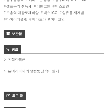
셀프등기 취득세
리빈코인
넥스코인
오송역 대광로제비앙
넥스 ICO
임유동 재개발
마이이더월렛
비타트라
이비코인
보관함
링크
친절한엠군
은벼리파파의 얼렁뚱땅 육아일기
최근 글