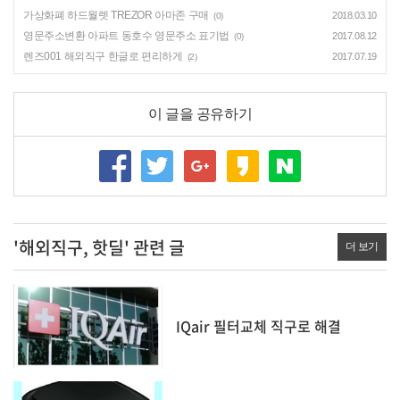
가상화폐 하드월렛 TREZOR 아마존 구매
2018.03.10
(0)
영문주소변환 아파트 동호수 영문주소 표기법
2017.08.12
(0)
렌즈001 해외직구 한글로 편리하게
2017.07.19
(2)
이 글을 공유하기
'해외직구, 핫딜' 관련 글
더 보기
IQair 필터교체 직구로 해결