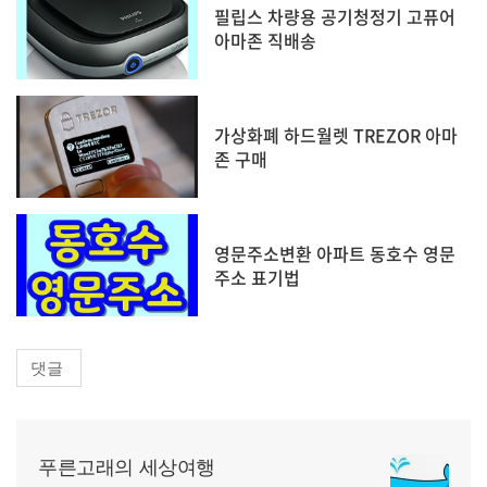
필립스 차량용 공기청정기 고퓨어
아마존 직배송
가상화폐 하드월렛 TREZOR 아마
존 구매
영문주소변환 아파트 동호수 영문
주소 표기법
댓글
푸른고래의 세상여행