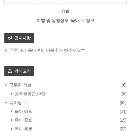
☆님
여행 및 생활정보, 육아, IT 정보
공지사항
푸른고래 육아여행 이웃추가 해주세요^^
카테고리
공무원 정보
(6)
공무원봉급,수당
(6)
육아정보
(62)
육아 혜택
(21)
육아 꿀팁
(19)
육아 용품
(22)