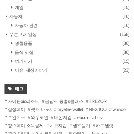
게임
(10)
자동차
(16)
자동차 관련
(16)
푸른고래 일상
(168)
생활용품
(36)
음식,맛집
(86)
여기저기
(19)
이슈, 세상이야기
(23)
태그
사이판pic리조트
금남로 중흥s클래스
TREZOR
삼성페이
렛저 나노s
myetherwallet
NEX ICO
wowoo
수완지구
와우코인
네온지갑
ebcoin
bit-z
청주페이 소득공제
네오지갑
셀프등기
하드월렛
광주송정역
이비코인 상장
청주페이
노스 ico