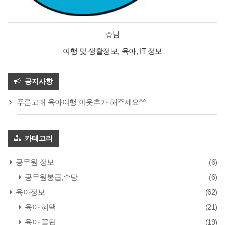
☆님
여행 및 생활정보, 육아, IT 정보
공지사항
푸른고래 육아여행 이웃추가 해주세요^^
카테고리
공무원 정보
(6)
공무원봉급,수당
(6)
육아정보
(62)
육아 혜택
(21)
육아 꿀팁
(19)