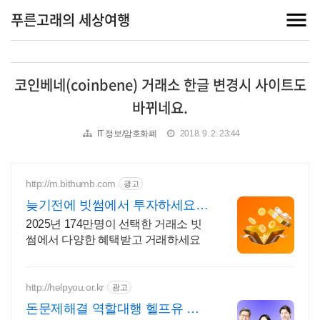
푸른고래의 세상여행
코인베네(coinbene) 거래소 한글 변경시 사이트도
바뀌네요.
IT 정보/암호화폐
2018. 9. 2. 23:44
http://m.bithumb.com
광고
늦기전에 빗썸에서 투자하세요
신규 가입 시 5만원 혜택
2025년 174만명이 선택한 거래소 빗
썸에서 다양한 혜택받고 거래하세요
http://helpyou.or.kr
광고
돈문제해결 역할대행 헬프유 압