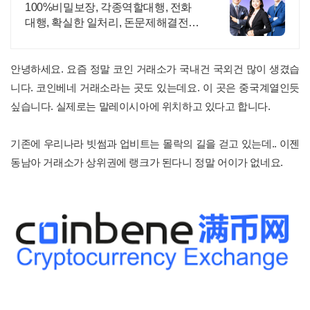
도적 재이용업체
100%비밀보장, 각종역할대행, 전화
대행, 확실한 일처리, 돈문제해결전문
업체 돈문제 때문에 고민이 되신다면
지금 바로 전화주세요.
안녕하세요. 요즘 정말 코인 거래소가 국내건 국외건 많이 생겼습
니다. 코인베네 거래소라는 곳도 있는데요. 이 곳은 중국계열인듯
싶습니다. 실제로는 말레이시아에 위치하고 있다고 합니다.
기존에 우리나라 빗썸과 업비트는 몰락의 길을 걷고 있는데.. 이젠
동남아 거래소가 상위권에 랭크가 된다니 정말 어이가 없네요.