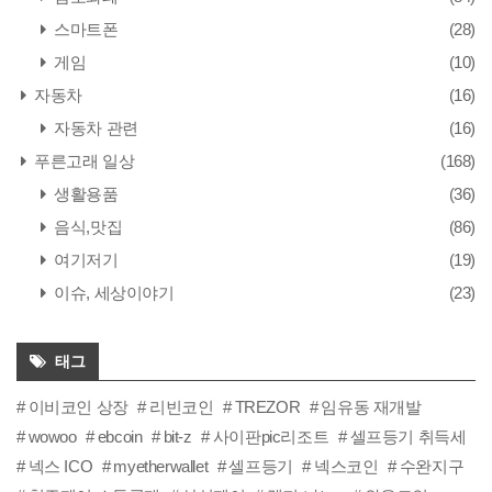
스마트폰
(28)
게임
(10)
자동차
(16)
자동차 관련
(16)
푸른고래 일상
(168)
생활용품
(36)
음식,맛집
(86)
여기저기
(19)
이슈, 세상이야기
(23)
태그
이비코인 상장
리빈코인
TREZOR
임유동 재개발
wowoo
ebcoin
bit-z
사이판pic리조트
셀프등기 취득세
넥스 ICO
myetherwallet
셀프등기
넥스코인
수완지구