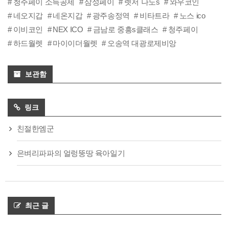
청주페이 소득공제
삼성페이
렛저 나노s
와우코인
네오지갑
네온지갑
광주송정역
비타트라
노스 ico
이비코인
NEX ICO
금남로 중흥s클래스
청주페이
하드월렛
마이이더월렛
오송역 대광로제비앙
보관함
링크
친절한엠군
은벼리파파의 얼렁뚱땅 육아일기
최근 글