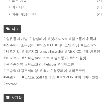
여기저기
(19)
이슈, 세상이야기
(23)
태그
임유동 재개발
삼성페이
렛저 나노s
셀프등기 취득세
청주페이 소득공제
넥스 ICO
이비코인 상장
노스 ico
네오지갑
네온지갑
myetherwallet
NEX ICO
리빈코인
비타트라
사이판pic리조트
셀프등기
하드월렛
광주송정역
넥스코인
ebcoin
이비코인
오송역 대광로제비앙
bit-z
청주페이
와우코인
수완지구
금남로 중흥s클래스
TREZOR
마이이더월렛
wowoo
보관함