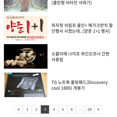
(클린펌 비타민 샤워기)
피자헛 쉬림프 올인+ 메가크런치 할
인행사 시켰는데..(양준 1+1 행사)
소믈리에 나이프 와인오프너 간편
사용법
TG 노트북 쿨링패드(Discovery
cool 1800) 개봉기
1
2
3
4
5
6
···
28