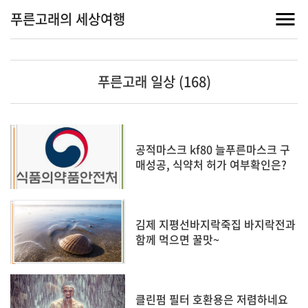
푸른고래의 세상여행
푸른고래 일상 (168)
공적마스크 kf80 늘푸른마스크 구
매성공, 식약처 허가 여부확인은?
김제 지평선바지락죽집 바지락전과
함께 먹으면 꿀맛~
클린펌 필터 호환용은 저렴하네요