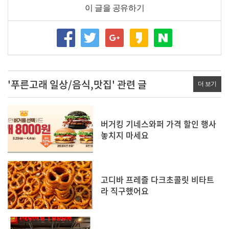
이 글을 공유하기
'푸른고래 일상/음식,맛집' 관련 글
더 보기
버거킹 기네스와퍼 가격 할인 행사
놓치지 마세요
고디바 프레즐 다크초콜릿 비타트
라 직구했어요