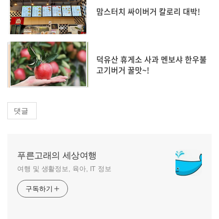
맘스터치 싸이버거 칼로리 대박!
덕유산 휴게소 사과 멘보샤 한우불
고기버거 꿀맛~!
댓글
푸른고래의 세상여행
여행 및 생활정보, 육아, IT 정보
구독하기