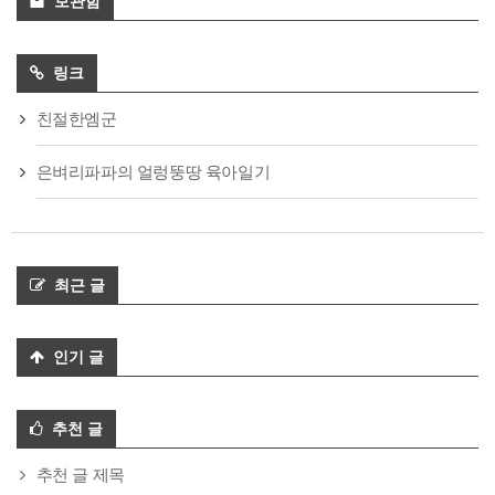
보관함
링크
친절한엠군
은벼리파파의 얼렁뚱땅 육아일기
최근 글
인기 글
추천 글
추천 글 제목