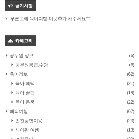
공지사항
푸른고래 육아여행 이웃추가 해주세요^^
카테고리
공무원 정보
(6)
공무원봉급,수당
(6)
육아정보
(62)
육아 혜택
(21)
육아 꿀팁
(19)
육아 용품
(22)
해외여행
(67)
인천공항이용
(23)
사이판 여행
(13)