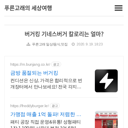
푸른고래의 세상여행
버거킹 기네스버거 칼로리는 얼마?
푸른고래 일상/음식,맛집
2020. 9. 19. 18:23
https://m.bunjang.co.kr/
광고
금방 품절되는 버거킹
컨디션은 신상, 가격은 합리적으로 번
개장터에서 만나보세요! 전국 각지에
서 올라오는 전국구 최다 상품 매일
10만 개 이상의 신규 상품 업로드
https://freddyburger.kr/
광고
가맹점 매출 1억 돌파! 저렴한 수
제버거 창업 프레디
패티 공장 직접 운영&유통! 성형패티