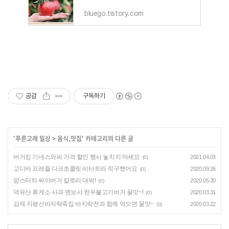
bluego.tistory.com
공감
구독하기
'
푸른고래 일상
>
음식,맛집
' 카테고리의 다른 글
버거킹 기네스와퍼 가격 할인 행사 놓치지 마세요
2021.04.03
(0)
고디바 프레즐 다크초콜릿 비타트라 직구했어요
2020.09.26
(0)
맘스터치 싸이버거 칼로리 대박!
2020.05.30
(0)
덕유산 휴게소 사과 멘보샤 한우불고기버거 꿀맛~!
2020.03.31
(0)
김제 지평선바지락죽집 바지락전과 함께 먹으면 꿀맛~
2020.03.22
(0)