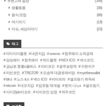
푸른고래 일상
(168)
생활용품
(36)
음식,맛집
(86)
여기저기
(19)
이슈, 세상이야기
(23)
태그
마이이더월렛
네온지갑
wowoo
청주페이 소득공제
삼성페이
청주페이
하드월렛
NEX ICO
넥스코인
금남로 중흥s클래스
이비코인
광주송정역
수완지구
리빈코인
TREZOR
오송역 대광로제비앙
myetherwallet
bit-z
노스 ico
넥스 ICO
비타트라
셀프등기 취득세
ebcoin
네오지갑
임유동 재개발
렛저 나노s
셀프등기
사이판pic리조트
이비코인 상장
와우코인