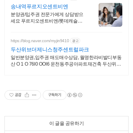
송내역푸르지오센트비엔
분양권/입주권 전문가에게 상담받으
세요 푸르지오센트비엔/롯데캐슬소
사/이편한세상부천
https://blog.naver.com/myjin9410
광고
두산위브더제니스청주센트럴파크
일반분양권,입주권 매도매수상담, 월명한라비발디부동
산 O 1 O 76l0 OOl6 운천동주공아파트재건축 두산위브
입주권매도매수상담
공감
구독하기
이 글을 공유하기