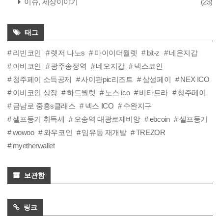
이슈, 세상이야기
(23)
태그
리빈코인
렛저 나노s
마이이더월렛
bit-z
네온지갑
이비코인
광주송정역
네오지갑
넥스코인
청주페이 소득공제
사이판pic리조트
삼성페이
NEX ICO
이비코인 상장
하드월렛
노스 ico
비타트라
청주페이
금남로 중흥s클래스
넥스 ICO
수완지구
셀프등기 취득세
오송역 대광로제비앙
ebcoin
셀프등기
wowoo
와우코인
임유동 재개발
TREZOR
myetherwallet
보관함
링크