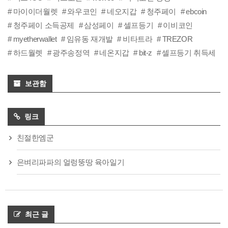
마이이더월렛
와우코인
네오지갑
청주페이
ebcoin
청주페이 소득공제
삼성페이
셀프등기
이비코인
myetherwallet
임유동 재개발
비타트라
TREZOR
하드월렛
광주송정역
네온지갑
bit-z
셀프등기 취득세
보관함
링크
친절한엠군
은벼리파파의 얼렁뚱땅 육아일기
최근 글