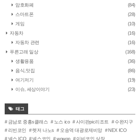
암호화폐
(84)
스마트폰
(28)
게임
(10)
자동차
(16)
자동차 관련
(16)
푸른고래 일상
(168)
생활용품
(36)
음식,맛집
(86)
여기저기
(19)
이슈, 세상이야기
(23)
태그
금남로 중흥s클래스
노스 ico
사이판pic리조트
수완지구
리빈코인
렛저 나노s
오송역 대광로제비앙
NEX ICO
넥스 ICO
넥스코인
wowoo
이비코인 상장