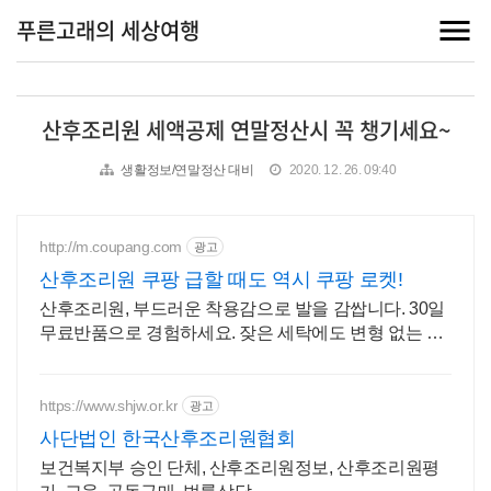
푸른고래의 세상여행
산후조리원 세액공제 연말정산시 꼭 챙기세요~
생활정보/연말정산 대비
2020. 12. 26. 09:40
http://m.coupang.com
광고
산후조리원 쿠팡 급할 때도 역시 쿠팡 로켓!
산후조리원, 부드러운 착용감으로 발을 감쌉니다. 30일
무료반품으로 경험하세요. 잦은 세탁에도 변형 없는 양
말, 쾌적한 발을 위한 통기성을 쿠팡에서 경험하세요.
https://www.shjw.or.kr
광고
사단법인 한국산후조리원협회
보건복지부 승인 단체, 산후조리원정보, 산후조리원평