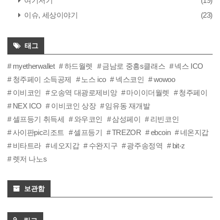
여기저기
(19)
이슈, 세상이야기
(23)
태그
myetherwallet
하드월렛
금남로 중흥s클래스
넥스 ICO
청주페이 소득공제
노스 ico
넥스코인
wowoo
이비코인
오송역 대광로제비앙
마이이더월렛
청주페이
NEX ICO
이비코인 상장
임유동 재개발
셀프등기 취득세
와우코인
삼성페이
리빈코인
사이판pic리조트
셀프등기
TREZOR
ebcoin
네온지갑
비타트라
네오지갑
수완지구
광주송정역
bit-z
렛저 나노s
보관함