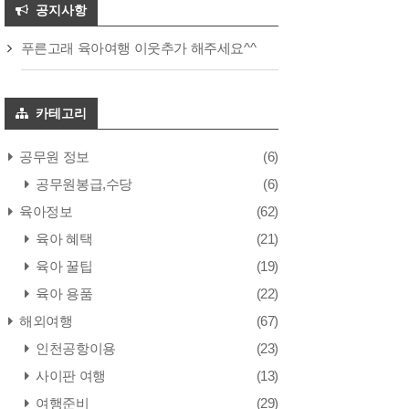
공지사항
푸른고래 육아여행 이웃추가 해주세요^^
카테고리
공무원 정보
(6)
공무원봉급,수당
(6)
육아정보
(62)
육아 혜택
(21)
육아 꿀팁
(19)
육아 용품
(22)
해외여행
(67)
인천공항이용
(23)
사이판 여행
(13)
여행준비
(29)