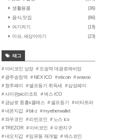
생활용품
(36)
음식,맛집
(86)
여기저기
(19)
이슈, 세상이야기
(23)
태그
이비코인 상장
오송역 대광로제비앙
광주송정역
NEX ICO
ebcoin
wowoo
청주페이
셀프등기 취득세
삼성페이
사이판pic리조트
넥스 ICO
금남로 중흥s클래스
셀프등기
비타트라
네온지갑
bit-z
myetherwallet
와우코인
리빈코인
노스 ico
TREZOR
이비코인
수완지구
네오지갑
임유동 재개발
넥스코인