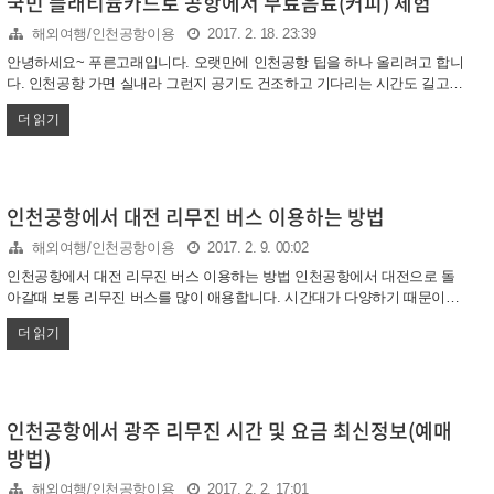
국민 플래티늄카드로 공항에서 무료음료(커피) 체험
천공항 가는 버스가 하루 6회 운행됩니다. 새벽 3:00가 첫차구요 04:00,
해외여행/인천공항이용
2017. 2. 18. 23:39
06:00, 08:00, 11:00, 13:20분까지 6대인데요...
안녕하세요~ 푸른고래입니다. 오랫만에 인천공항 팁을 하나 올리려고 합니
다. 인천공항 가면 실내라 그런지 공기도 건조하고 기다리는 시간도 길고
지치더라구요. 이럴때 우리에게 카페인을 주는 커피님이 필요한 것 같은데.
더 읽기
국민카드 플래티늄 카드가 있다면 키피를 무료로 드실수 있답니다. 자판기
나 편의점 커피도 아닌~ 투썸플레이스 커피를요 그것도 인심 야박하지 않
게 동반1인까지 무료라니 꼭 챙겨야 할 혜택중 하나입니다. 국민 플래티늄
카드로 공항에서 무료음료(커피) 체험 국민카드 플래티늄 카드를 소지하셨
다면 꼭 잊지말고 출국할때 입국할때 두번!(일1회, 월 3회) 챙겨드시기 바랍
인천공항에서 대전 리무진 버스 이용하는 방법
니다. 물론 추가요금 지불하시면 다른 메뉴로 전환도 가능하다는 점 알아두
해외여행/인천공항이용
2017. 2. 9. 00:02
시면 좋겠네요 저도 저번에 출국할땐 정신 없어서 못 먹었는데 입국할때..
인천공항에서 대전 리무진 버스 이용하는 방법 인천공항에서 대전으로 돌
아갈때 보통 리무진 버스를 많이 애용합니다. 시간대가 다양하기 때문이죠.
그리고 공항 도착해서 언제든 표를 발권해 탈 수 있다는 편리한 점도 있습
더 읽기
니다. 공항 ktx를 타기에는 거리도 조금 멀고 하루에 몇대 다니지 않거든요.
또 비용도 리무진이 저렴하구요 그럼 리무진 버스를 어디에서 타야하고 요
금은 얼마인지 간단하게 알아보도록 하겠습니다. 자 인천공항에 도착해서
수하물을 챙기신후 세관 신고서를 제출하고 밖에 나오실 겁니다. 1층 출구
가 A-F가 있을거에요 지방행 리무진 타는 곳은 이 출구를 나와서 길을 한번
인천공항에서 광주 리무진 시간 및 요금 최신정보(예매
건너가야 합니다. 이때 서울가는 버스 승강장이 많은데 여기가 아니고 차도
방법)
를 한번 건너야해요 중요한건 지방행 버스 타는 곳이 공항 가운..
해외여행/인천공항이용
2017. 2. 2. 17:01