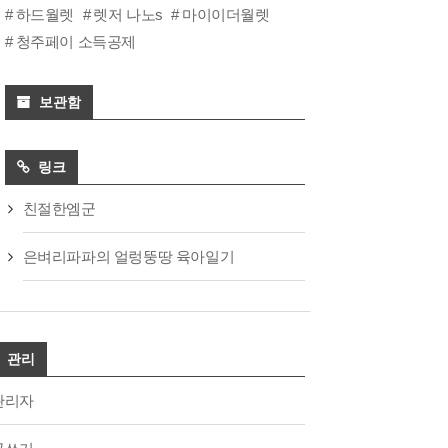
하드월렛
렛저 나노s
마이이더월렛
청주페이 소득공제
보관함
링크
친절한엠군
은벼리파파의 얼렁뚱땅 육아일기
관리
관리자