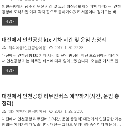
인천공항에서 광주 리무진 시간 및 요금 최신정보 해외여행 다녀와서 인천
공항에 도착하면 이제 각자 집으로 돌아가야겠죠 서울이나 경기도는 버스
도 많지만 지방은 그렇지 않다는거.. 불편하지만 어쩔수 없죠 인천공항에서
더 읽기
광주로 가는 대중교통은 크게 두가지 방법이 있습니다. 기차냐 버스냐.. 옵
션이 너무 없네요. 기차는 직통열차를 타자니 하루 두대밖에 운행을 안하
고.. 그렇다고 서울역까지 가서 또 호남선 ktx를 갈아타기도 번거롭죠. 왜냐
대전에서 인천공항 ktx 기차 시간 및 운임 총정리
면 캐리어도 있고 짐이 만만치 않잖아요.. 그래서 가장 쉽게들 이용하는 것
이 바로 인천공항 - 광주유스퀘어 리무진입니다. 리무진 버스는 그래도 우
해외여행/인천공항이용
2017. 1. 30. 22:38
등버스라서 자리도 넓고 누워서 올 수 있으니 편리합니다. 그래서 인천공항
대전에서 인천공항 ktx 기차 시간 및 운임 총정리 지난 포스팅에서 대전에
에서 광주로 가는 리무진 버스는 어디서 타고 시간은 어떻게 되는지..
서 인천공항 가는 리무진 버스에 대해 알아보았습니다. 오늘은 기차로 인천
공항 가는 방법에 대해 알아보려고 합니다 대전에서 인천공항 가는 기차는
더 읽기
KTX밖에 없습니다. 우리나라 고속열차 KTX죠. 물론 서울역에서 내려서 공
항철도 타고 가는 방법도 있습니다만.. 오늘은 KTX로 대전에서 인천공항까
지 한번에 가는 방법에 대해 알아보려고 합니다. 리무진 버스와 기차 각각
장단점이 있습니다. 리무진 버스로 대전에서 인천공항 가시는 분들은 아래
포스팅을 참고해주세요 대전에서 인천공항 리무진버스 예약하기(시간, 운
대전에서 인천공항 리무진버스 예약하기(시간, 운임 총
임 총정리) 기차 예매는 다 아실거에요. 우선 코레일 홈페이지를 검색해서
정리)
들어가시면 되구요. 직접 주소치고 들어가셔도 됩니다. 아니면 ..
해외여행/인천공항이용
2017. 1. 29. 23:36
대전에서 인천공항 리무진버스(시간, 운임 총정리) 대전에서 인천공한 가는
방법은 여러가지가 있습니다. 대전은 그래도 우리나라 중심이기 때문에 교
통이 편리한 편입니다. 우선 대전에서 인천공할 갈 때 가장 쉽게 탈 수 있는