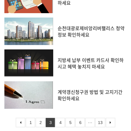
하세요
순천대광로제비앙리버팰리스 청약
정보 확인하세요
지방세 납부 이벤트 카드사 확인하
시고 혜택 놓치지 마세요
계약갱신청구권 방법 및 고지기간
확인하세요
1
2
3
4
5
6
···
13