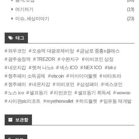
여기저기
(19)
이슈, 세상이야기
(23)
태그
와우코인
오송역 대광로제비앙
금남로 중흥s클래스
광주송정역
TREZOR
수완지구
이비코인 상장
네오지갑
렛저 나노s
넥스 ICO
NEX ICO
bit-z
청주페이 소득공제
ebcoin
마이이더월렛
비타트라
청주페이
네온지갑
이비코인
삼성페이
넥스코인
노스 ico
셀프등기
리빈코인
셀프등기 취득세
wowoo
사이판pic리조트
myetherwallet
하드월렛
임유동 재개발
보관함