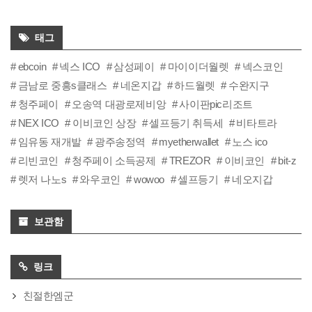
태그
ebcoin
넥스 ICO
삼성페이
마이이더월렛
넥스코인
금남로 중흥s클래스
네온지갑
하드월렛
수완지구
청주페이
오송역 대광로제비앙
사이판pic리조트
NEX ICO
이비코인 상장
셀프등기 취득세
비타트라
임유동 재개발
광주송정역
myetherwallet
노스 ico
리빈코인
청주페이 소득공제
TREZOR
이비코인
bit-z
렛저 나노s
와우코인
wowoo
셀프등기
네오지갑
보관함
링크
친절한엠군