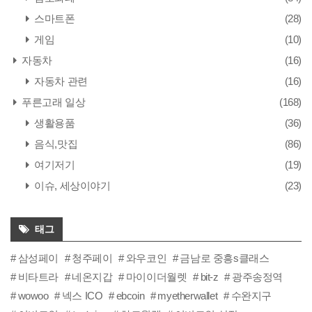
스마트폰
(28)
게임
(10)
자동차
(16)
자동차 관련
(16)
푸른고래 일상
(168)
생활용품
(36)
음식,맛집
(86)
여기저기
(19)
이슈, 세상이야기
(23)
태그
삼성페이
청주페이
와우코인
금남로 중흥s클래스
비타트라
네온지갑
마이이더월렛
bit-z
광주송정역
wowoo
넥스 ICO
ebcoin
myetherwallet
수완지구