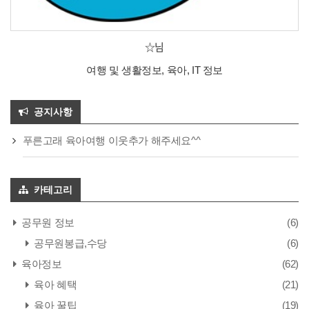
☆님
여행 및 생활정보, 육아, IT 정보
공지사항
푸른고래 육아여행 이웃추가 해주세요^^
카테고리
공무원 정보
(6)
공무원봉급,수당
(6)
육아정보
(62)
육아 혜택
(21)
육아 꿀팁
(19)