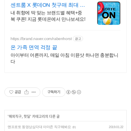
센트룸 X 롯데ON 첫구매 최대 5
천원 혜택!
내 취향에 딱 맞는 브랜드별 혜택+중
복 쿠폰! 지금 롯데온에서 만나보세요!
https://brand.naver.com/rabenhorst
광고
온 가족 면역 걱정 끝
아이부터 어른까지, 매일 아침 이뮨샷 하나면 충분합니
다
공감
구독하기
'
해외직구, 핫딜
' 카테고리의 다른 글
맨프로토 동영상삼각대 아마존 직구해봐요
2019.01.22
(0)