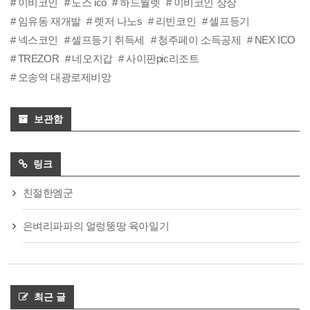
이비코인
노스 ico
하드월렛
이비코인 상장
임유동 재개발
렛저 나노s
리빈코인
셀프등기
넥스코인
셀프등기 취득세
청주페이 소득공제
NEX ICO
TREZOR
네오지갑
사이판pic리조트
오송역 대광로제비앙
보관함
링크
친절한엠군
은벼리파파의 얼렁뚱땅 육아일기
최근 글