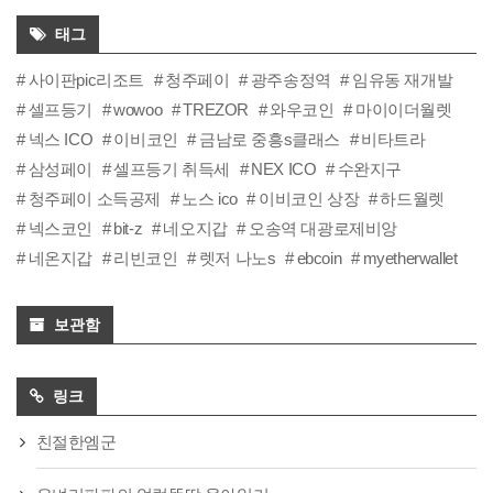
태그
사이판pic리조트
청주페이
광주송정역
임유동 재개발
셀프등기
wowoo
TREZOR
와우코인
마이이더월렛
넥스 ICO
이비코인
금남로 중흥s클래스
비타트라
삼성페이
셀프등기 취득세
NEX ICO
수완지구
청주페이 소득공제
노스 ico
이비코인 상장
하드월렛
넥스코인
bit-z
네오지갑
오송역 대광로제비앙
네온지갑
리빈코인
렛저 나노s
ebcoin
myetherwallet
보관함
링크
친절한엠군