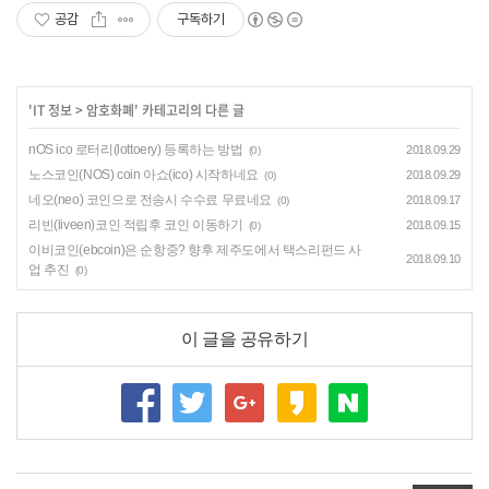
공감
구독하기
'
IT 정보
>
암호화폐
' 카테고리의 다른 글
nOS ico 로터리(lottoery) 등록하는 방법
2018.09.29
(0)
노스코인(NOS) coin 아쇼(ico) 시작하네요
2018.09.29
(0)
네오(neo) 코인으로 전송시 수수료 무료네요
2018.09.17
(0)
리빈(liveen)코인 적립후 코인 이동하기
2018.09.15
(0)
이비코인(ebcoin)은 순항중? 향후 제주도에서 택스리펀드 사
2018.09.10
업 추진
(0)
이 글을 공유하기