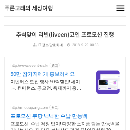
푸른고래의 세상여행
추석맞이 리빈(liveen)코인 프로모션 진행
IT 정보/암호화폐
2018. 9. 22. 00:33
http://www.event-us.kr
광고
50만 참가자에게 홍보하세요
이벤터스 모집 행사 50% 할인! 세미
나, 컨퍼런스, 공모전, 축제까지 홍보
하세요 광고센터에서 행사 광고를 실
시간으로 신청하거나, 1:1 상담을 바
로 진행하세요
http://m.coupang.com
광고
프로모션 쿠팡 넉넉한 수납 만능백
프로모션, 수납 걱정 없이! 다양한 소지품 담는 만능백을