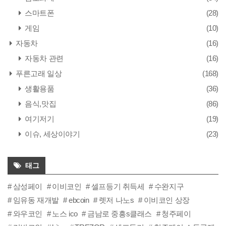
스마트폰
(28)
게임
(10)
자동차
(16)
자동차 관련
(16)
푸른고래 일상
(168)
생활용품
(36)
음식,맛집
(86)
여기저기
(19)
이슈, 세상이야기
(23)
태그
삼성페이
이비코인
셀프등기 취득세
수완지구
임유동 재개발
ebcoin
렛저 나노s
이비코인 상장
와우코인
노스 ico
금남로 중흥s클래스
청주페이