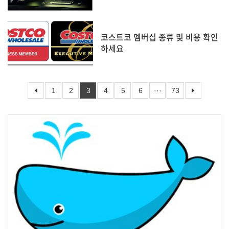
코스트코 멤버십 종류 및 비용 확인
하세요
1
2
3
4
5
6
···
73