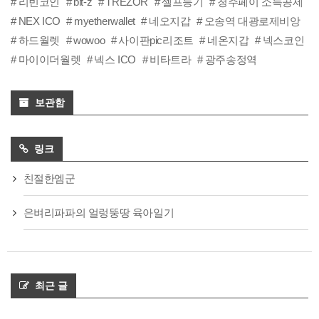
리빈코인
bit-z
TREZOR
셀프등기
청주페이 소득공제
NEX ICO
myetherwallet
네오지갑
오송역 대광로제비앙
하드월렛
wowoo
사이판pic리조트
네온지갑
넥스코인
마이이더월렛
넥스 ICO
비타트라
광주송정역
보관함
링크
친절한엠군
은벼리파파의 얼렁뚱땅 육아일기
최근 글