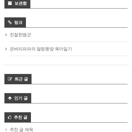
보관함
링크
친절한엠군
은벼리파파의 얼렁뚱땅 육아일기
최근 글
인기 글
추천 글
추천 글 제목