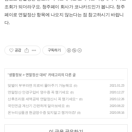
조회가 되더라구요. 청주페이 회사가 코나카드인가 봅니다. 청주
페이로 연말정산 항목에 나오지 않는다는 점 참고하시기 바랍니
다.
공감
구독하기
'
생활정보
>
연말정산 대비
' 카테고리의 다른 글
맞벌이 부부라면 의료비 몰아주기 가능해요
2021.01.23
(0)
연말정산 안경구입비 영수증 꼭 챙기세요
2020.12.27
(0)
산후조리원 세액공제 연말정산시 꼭 챙기세요~
2020.12.26
(0)
국민연금 계산기 간편하게 알아보세요
2020.08.22
(0)
온누리상품권 현금영수증 잊지말고 챙겨야죠!
2020.08.16
(0)
이 글을 공유하기