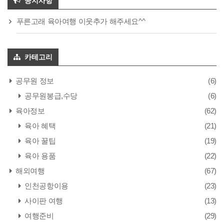
공지사항
푸른고래 육아여행 이웃추가 해주세요^^
카테고리
공무원 정보
(6)
공무원봉급,수당
(6)
육아정보
(62)
육아 혜택
(21)
육아 꿀팁
(19)
육아 용품
(22)
해외여행
(67)
인천공항이용
(23)
사이판 여행
(13)
여행준비
(29)