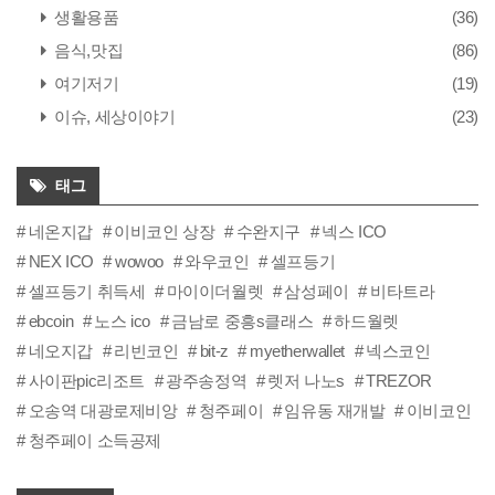
생활용품
(36)
음식,맛집
(86)
여기저기
(19)
이슈, 세상이야기
(23)
태그
네온지갑
이비코인 상장
수완지구
넥스 ICO
NEX ICO
wowoo
와우코인
셀프등기
셀프등기 취득세
마이이더월렛
삼성페이
비타트라
ebcoin
노스 ico
금남로 중흥s클래스
하드월렛
네오지갑
리빈코인
bit-z
myetherwallet
넥스코인
사이판pic리조트
광주송정역
렛저 나노s
TREZOR
오송역 대광로제비앙
청주페이
임유동 재개발
이비코인
청주페이 소득공제