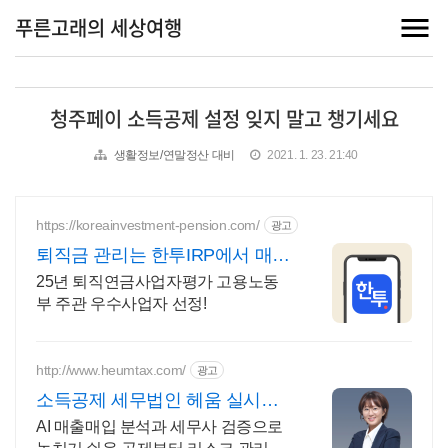
푸른고래의 세상여행
청주페이 소득공제 설정 잊지 말고 챙기세요
생활정보/연말정산 대비
2021. 1. 23. 21:40
https://koreainvestment-pension.com/
광고
퇴직금 관리는 한투IRP에서 매달
기대되는 연금 생활
25년 퇴직연금사업자평가 고용노동
부 주관 우수사업자 선정!
http://www.heumtax.com/
광고
소득공제 세무법인 헤움 실시간
카톡 상담 지원
AI 매출매입 분석과 세무사 검증으로