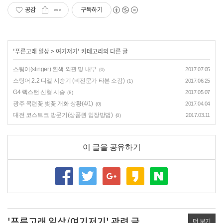
공감
구독하기
'
푸른고래 일상
>
여기저기
' 카테고리의 다른 글
스팅어(stinger) 흰색 외관 및 내부
2017.07.05
(0)
스팅어 2.2 디젤 시승기 (비전문가 타본 소감)
2017.06.25
(1)
G4 렉스턴 신형 시승
2017.05.07
(8)
광주 목련꽃 벚꽃 개화 상황(4/1)
2017.04.04
(0)
대전 코스트코 방문기(상품권 입장방법)
2017.03.11
(0)
이 글을 공유하기
'푸른고래 일상/여기저기' 관련 글
더 보기