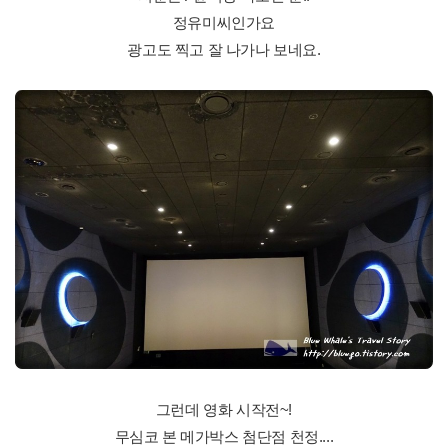
정유미씨인가요
광고도 찍고 잘 나가나 보네요.
그런데 영화 시작전~!
무심코 본 메가박스 첨단점 천정....