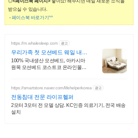
◎
<페이스북 페이지>
좋아요! 해주시면 매일 새로운 소식을
받으실 수 있습니다.
-
페이스북 바로가기^^
https://m.whalesleep.com
광고
우리가족 첫 모션베드 웨일 내허
리를 위한 선택 웨일슬립
100% 국내생산 모션베드, 아카시아
원목 모션베드 코스트코 온라인몰에
서 구매가능
https://smartstore.naver.com/lifehelperkorea
광고
전동침대 전문 라이프헬퍼
2모터 3모터 전 모델 상담. KC인증 의료기기, 전국 배송
설치