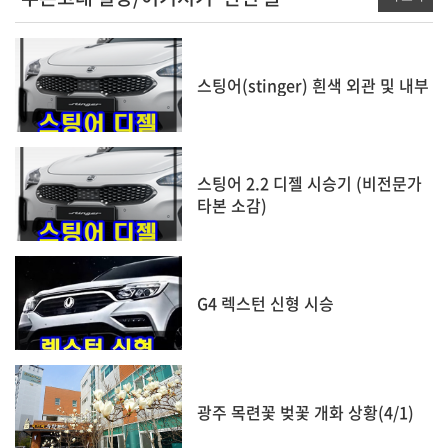
스팅어(stinger) 흰색 외관 및 내부
스팅어 2.2 디젤 시승기 (비전문가
타본 소감)
G4 렉스턴 신형 시승
광주 목련꽃 벚꽃 개화 상황(4/1)