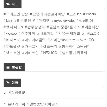
태그
이비코인 상장
오송역 대광로제비앙
노스 ico
ebcoin
bit-z
리빈코인
수완지구
myetherwallet
삼성페이
렛저 나노s
광주송정역
금남로 중흥s클래스
네온지갑
wowoo
청주페이
네오지갑
임유동 재개발
TREZOR
비타트라
마이이더월렛
사이판pic리조트
넥스 ICO
하드월렛
와우코인
셀프등기
청주페이 소득공제
넥스코인
이비코인
NEX ICO
셀프등기 취득세
보관함
링크
친절한엠군
은벼리파파의 얼렁뚱땅 육아일기