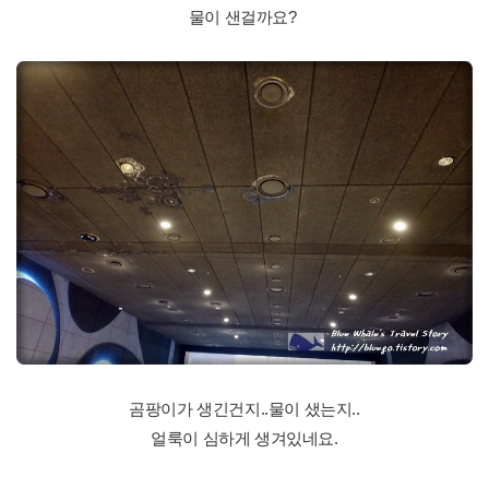
물이 샌걸까요?
곰팡이가 생긴건지..물이 샜는지..
얼룩이 심하게 생겨있네요.